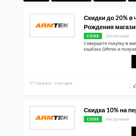
Скидки до 20% в 
Рождения магази
CODE
Бессрочный
Совершите покупку в ма
кэшбэка Giftmio и получ
136 всего - 0 сегодня
Скидка 10% на пе
CODE
Бессрочный