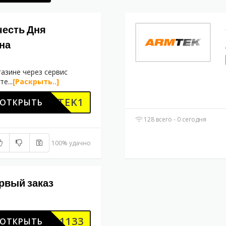
честь Дня
на
газине через сервис
ите
...
[Раскрыть..]
ARMTEK1
ОТКРЫТЬ
128 всего - 0 сегодня
100% удачно
рвый заказ
ADM1133
ОТКРЫТЬ