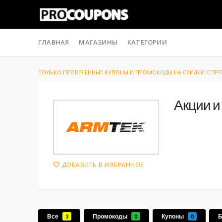
Skip
to
ГЛАВНАЯ
МАГАЗИНЫ
КАТЕГОРИИ
content
ТОЛЬКО ПРОВЕРЕННЫЕ КУПОНЫ И ПРОМОКОДЫ НА СКИДКИ С П
Акции и
ДОБАВИТЬ В ИЗБРАННОЕ
Все
Промокоды
Купоны
3
0
0