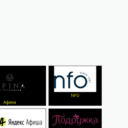
NFO
Афина