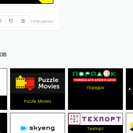
100% удачно
ов
Порядок
Puzzle Movies
Техпорт