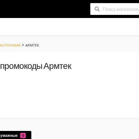
>
РОКУПОНАМИ
АРМТЕК
 промокоды Армтек
Бумажные
0