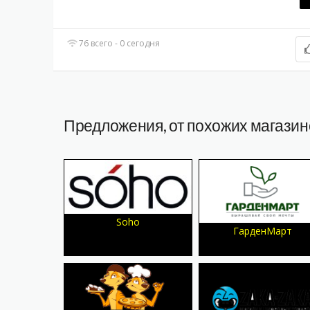
76 всего - 0 сегодня
Предложения, от похожих магазин
Soho
ГарденМарт