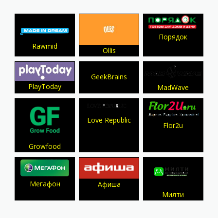
Порядок
Rawmid
Ollis
GeekBrains
PlayToday
MadWave
Love Republic
Flor2u
Growfood
Мегафон
Афиша
Милти