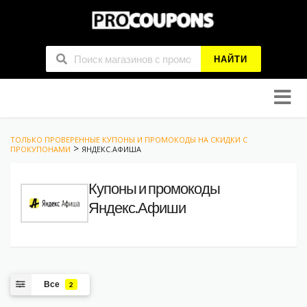
НАЙТИ
Skip
to
conten
ТОЛЬКО ПРОВЕРЕННЫЕ КУПОНЫ И ПРОМОКОДЫ НА СКИДКИ С
>
ПРОКУПОНАМИ
ЯНДЕКС.АФИША
Купоны и промокоды
Яндекс.Афиши
Все
2