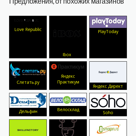
Предложения, от похожих магазинов
Love Republic
PlayToday
Ibox
Яндекс
Практикум
Слетать.ру
Яндекс Директ
Велосклад
Дельфин
Soho