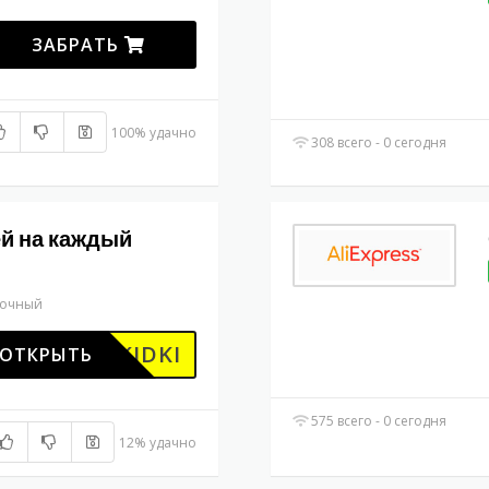
ЗАБРАТЬ
100% удачно
308 всего - 0 сегодня
ей на каждый
рочный
00SKIDKI
ОТКРЫТЬ
575 всего - 0 сегодня
12% удачно