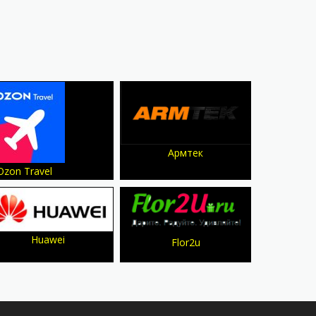
Армтек
Ozon Travel
Huawei
Flor2u