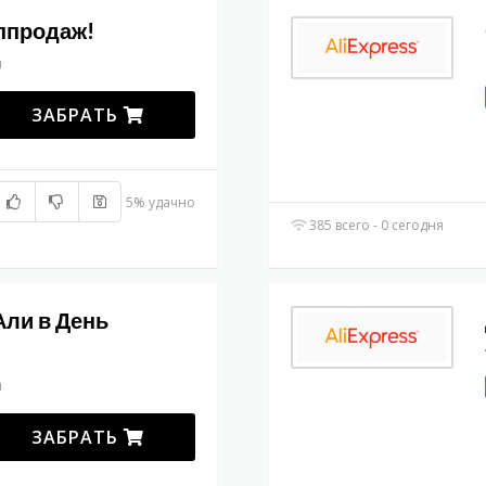
сппродаж!
й
ЗАБРАТЬ
5% удачно
385 всего - 0 сегодня
Али в День
й
ЗАБРАТЬ