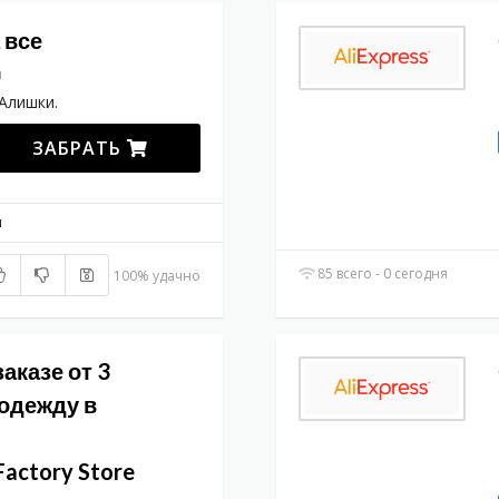
 все
й
Алишки.
ЗАБРАТЬ
м
85 всего - 0 сегодня
100% удачно
аказе от 3
 одежду в
Factory Store