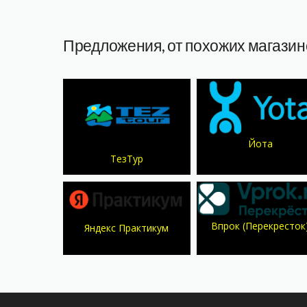
Предложения, от похожих магазин
Йота
ТезТур
Впрок (Перекресток
Яндекс Практикум