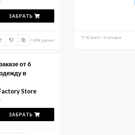
й
ЗАБРАТЬ
82 всего - 0 сегодня
100% удачно
заказе от 6
 одежду в
Factory Store
й
ЗАБРАТЬ