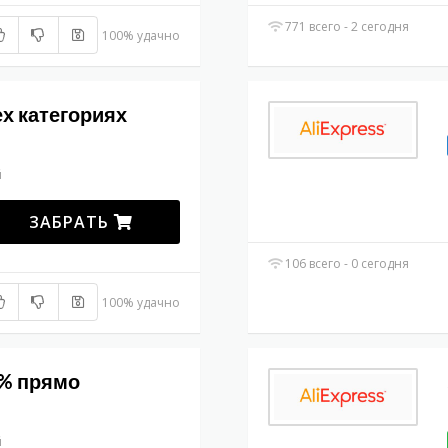
771 всего - 2 сегодня
100% удачно
х категориях
й
ЗАБРАТЬ
106 всего - 0 сегодня
100% удачно
0% прямо
й