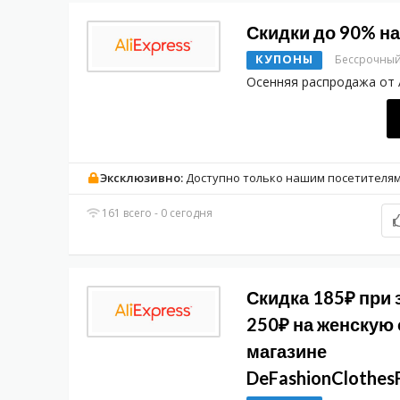
Скидки до 90% на
КУПОНЫ
Бессрочны
Осенняя распродажа от 
Эксклюзивно:
Доступно только нашим посетителя
161 всего - 0 сегодня
Скидка 185₽ при з
250₽ на женскую
магазине
DeFashionClothes