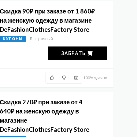
Скидка 90₽ при заказе от 1 860₽
на женскую одежду в магазине
DeFashionClothesFactory Store
КУПОНЫ
Бессрочный
ЗАБРАТЬ
100% удачно
Скидка 270₽ при заказе от 4
640₽ на женскую одежду в
магазине
DeFashionClothesFactory Store