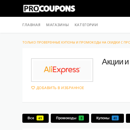
Skip
to
ГЛАВНАЯ
МАГАЗИНЫ
КАТЕГОРИИ
content
ТОЛЬКО ПРОВЕРЕННЫЕ КУПОНЫ И ПРОМОКОДЫ НА СКИДКИ С П
Акции и
ДОБАВИТЬ В ИЗБРАННОЕ
Все
Промокоды
Купоны
65
3
61