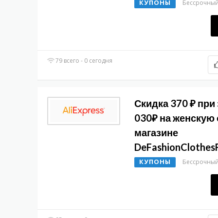
КУПОНЫ
Бессрочны
79 всего - 0 сегодня
Скидка 370 ₽ при 
030₽ на женскую
магазине
DeFashionClothes
КУПОНЫ
Бессрочны