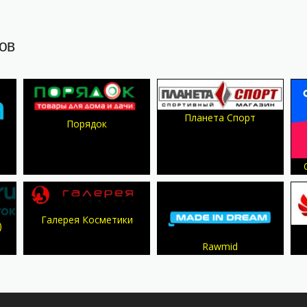
ов
Планета Спорт
Порядок
Галерея Косметики
)
Rawmid