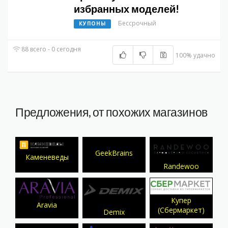
избранных моделей!
Бессрочный
КУПОНЫ
88 всего - 0 сегодня
100% удачно
Предложения, от похожих магазинов
GeekBrains
Каменеведы
Randewoo
Купер
Aravia
(Сбермаркет)
Demix