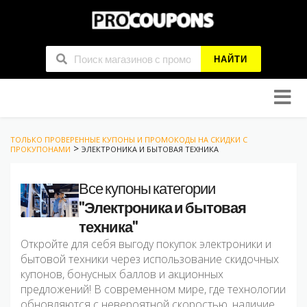
НАЙТИ
Skip
to
conten
ТОЛЬКО ПРОВЕРЕННЫЕ КУПОНЫ И ПРОМОКОДЫ НА СКИДКИ С
>
ПРОКУПОНАМИ
ЭЛЕКТРОНИКА И БЫТОВАЯ ТЕХНИКА
Все купоны категории
"Электроника и бытовая
техника"
Откройте для себя выгоду покупок электроники и
бытовой техники через использование скидочных
купонов, бонусных баллов и акционных
предложений! В современном мире, где технологии
обновляются с невероятной скоростью, наличие