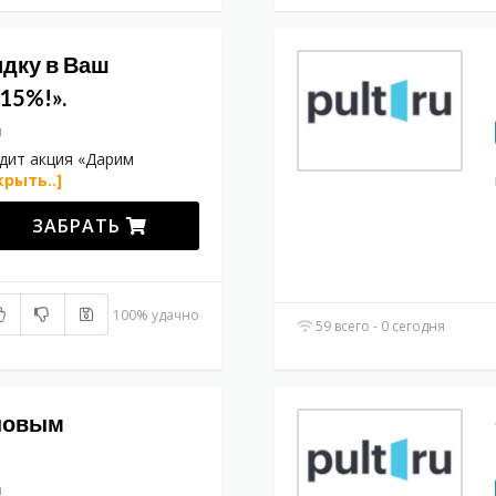
идку в Ваш
15%!».
й
дит акция «Дарим
крыть..]
ЗАБРАТЬ
100% удачно
59 всего - 0 сегодня
 новым
й