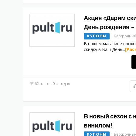
Акция «Дарим ск
День рождения – 
КУПОНЫ
Бессрочны
В нашем магазине прохо
скидку в Ваш День
...
[Рас
62 всего - 0 сегодня
В новый сезон с
винилом!
КУПОНЫ
Бессрочны