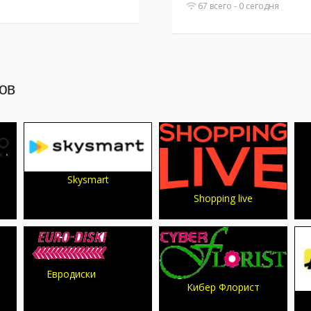
67 всего - 0 сегодня
ов
Skysmart
Shopping live
Евродиски
Кибер Флорист