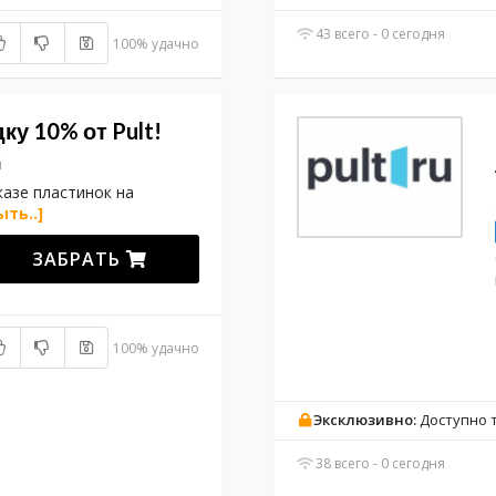
43 всего - 0 сегодня
100% удачно
ку 10% от Pult!
й
казе пластинок на
ыть..]
ЗАБРАТЬ
100% удачно
Эксклюзивно:
Доступно 
38 всего - 0 сегодня