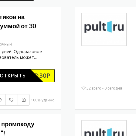
тиков на
суммой от 30
рочный
0 дней. Одноразовое
ьзователь может
...
MITAD30P
ОТКРЫТЬ
32 всего - 0 сегодня
100% удачно
о промокоду
”!