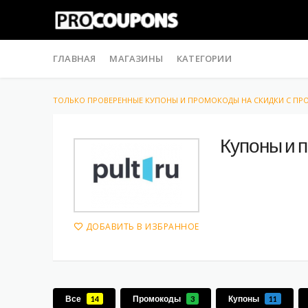
Skip
to
ГЛАВНАЯ
МАГАЗИНЫ
КАТЕГОРИИ
content
ТОЛЬКО ПРОВЕРЕННЫЕ КУПОНЫ И ПРОМОКОДЫ НА СКИДКИ С П
Купоны и 
ДОБАВИТЬ В ИЗБРАННОЕ
Все
Промокоды
Купоны
14
3
11