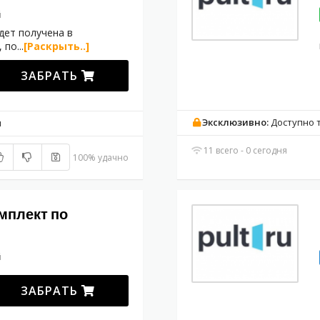
й
дет получена в
, по
...
[Раскрыть..]
ЗАБРАТЬ
Эксклюзивно:
Доступно 
м
11 всего - 0 сегодня
100% удачно
мплект по
й
ЗАБРАТЬ