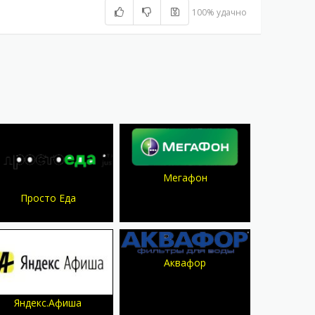
100% удачно
Мегафон
Просто Еда
Аквафор
Яндекс.Афиша