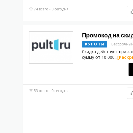
74 всего - 0 сегодня
Промокод на скид
КУПОНЫ
Бессрочны
Скидка действует при за
сумму от 10 000
...
[Раскр
53 всего - 0 сегодня