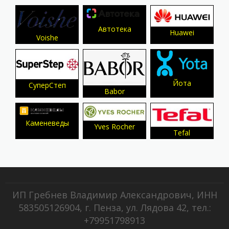
Автотека
Huawei
Voishe
Йота
СуперСтеп
Babor
Каменеведы
Yves Rocher
Tefal
ИП Гребнев Владимир Александрович, ИНН
583505126904, г. Пенза, ул. Лядова 42, тел.:
+79951798913