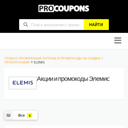
НАЙТИ
Skip
to
conten
ТОЛЬКО ПРОВЕРЕННЫЕ КУПОНЫ И ПРОМОКОДЫ НА СКИДКИ С
>
ПРОКУПОНАМИ
ELEMIS
Акции и промокоды Элемис
Все
6